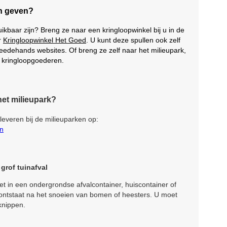
en geven?
uikbaar zijn? Breng ze naar een kringloopwinkel bij u in de
r
Kringloopwinkel Het Goed
. U kunt deze spullen ook zelf
eedehands websites. Of breng ze zelf naar het milieupark,
r kringloopgoederen.
het milieupark?
nleveren bij de milieuparken op:
en
grof tuinafval
iet in een ondergrondse afvalcontainer, huiscontainer of
t ontstaat na het snoeien van bomen of heesters. U moet
 knippen.